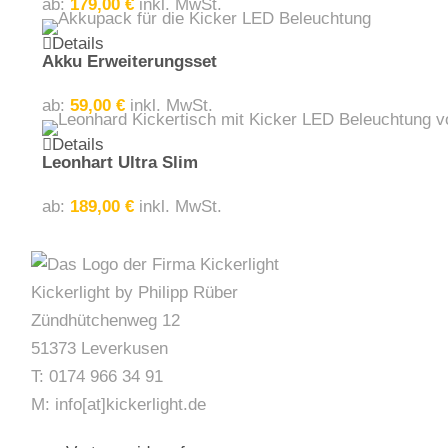
ab:
179,00
€
inkl. MwSt.
Dieses Produkt weist mehrere Varianten auf. Die Optionen können auf der Produktseite gewählt werden
Details
Akku Erweiterungsset
ab:
59,00
€
inkl. MwSt.
Dieses Produkt weist mehrere Varianten auf. Die Optionen können auf der Produktseite gewählt werden
Details
Leonhart Ultra Slim
ab:
189,00
€
inkl. MwSt.
Kickerlight by Philipp Rüber
Zündhütchenweg 12
51373 Leverkusen
T: 0174 966 34 91
M: info[at]kickerlight.de