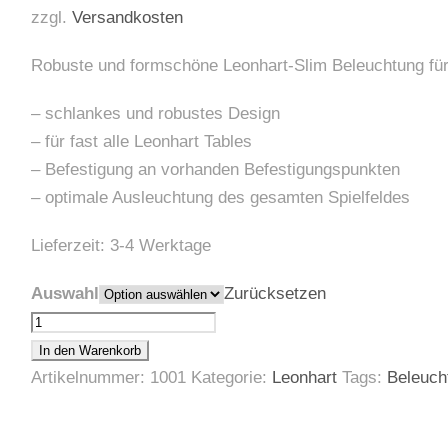
zzgl.
Versandkosten
Robuste und formschöne Leonhart-Slim Beleuchtung für 
– schlankes und robustes Design
– für fast alle Leonhart Tables
– Befestigung an vorhanden Befestigungspunkten
– optimale Ausleuchtung des gesamten Spielfeldes
Lieferzeit:
3-4 Werktage
Auswahl
Zurücksetzen
L
e
In den Warenkorb
o
Artikelnummer:
1001
Kategorie:
Leonhart
Tags:
Beleuch
n
h