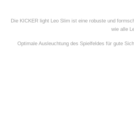
a
r
t
Die KICKER light Leo Slim ist eine robuste und formsch
S
wie alle 
l
Optimale Ausleuchtung des Spielfeldes für gute Sich
i
m
M
e
n
g
e